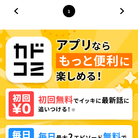
1
前のページへ
ページ
へ
次のペ