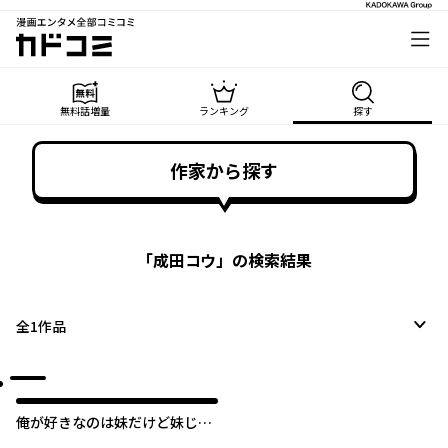
漫画エンタメ全部コミコミ
カドコミ
無料話増量
ランキング
探す
作家から探す
「
成田コウ
」の検索結果
全
1
作品
俺が好きなのは妹だけど妹じゃ
ない