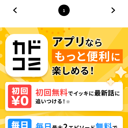
1
前のページへ
ページ
へ
次のペ