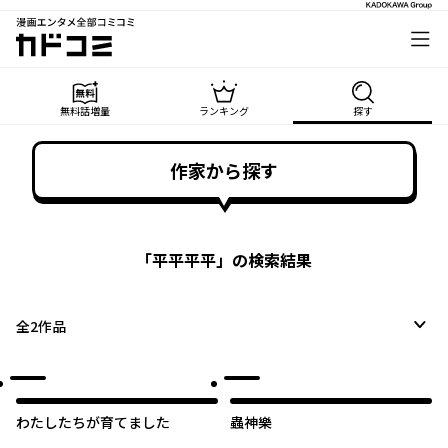
漫画エンタメ全部コミコミ
カドコミ
無料話増量
ランキング
探す
作家から探す
「
平平平平
」の検索結果
全
2
作品
わたしたちが育てました
蟲神樂