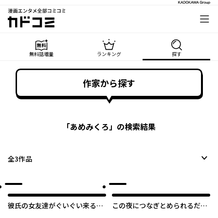
漫画エンタメ全部コミコミ
カドコミ
無料話増量
ランキング
探す
作家から探す
「
あめみくろ
」の検索結果
全
3
作品
彼氏の女友達がぐいぐい来る
この夜につなぎとめられるだけ
（私に）
の愛を込めて