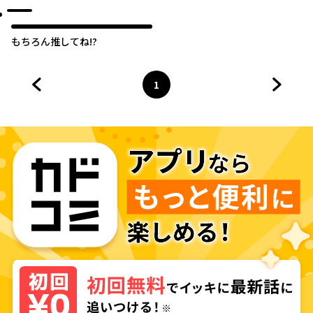
もちろん推してね!?
1
前のページへ
ページ
へ
次のペ