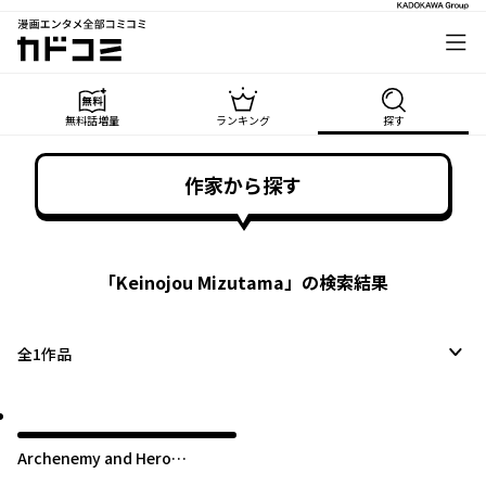
漫画エンタメ全部コミコミ
カドコミ
無料話増量
ランキング
探す
作家から探す
「
Keinojou Mizutama
」の検索結果
全
1
作品
Archenemy and Hero
"Become Mine, Hero." "I