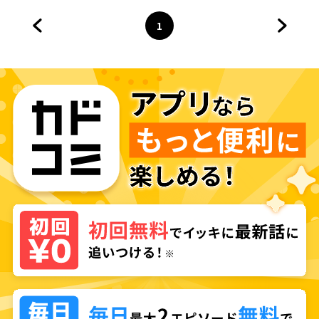
refuse!"
1
前のページへ
ページ
へ
次のペ