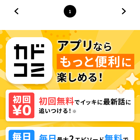
1
前のページへ
ページ
へ
次のペ