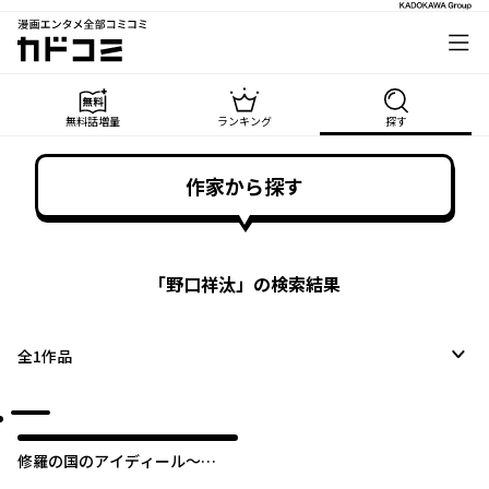
漫画エンタメ全部コミコミ
カドコミ
無料話増量
ランキング
探す
作家から探す
「
野口祥汰
」の検索結果
全
1
作品
修羅の国のアイディール～
DOGENGERS 99 Years Later～