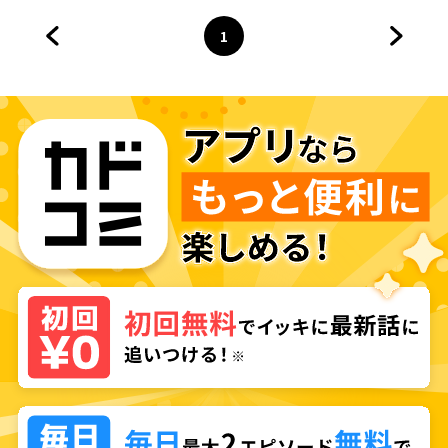
1
前のページへ
ページ
へ
次のペ