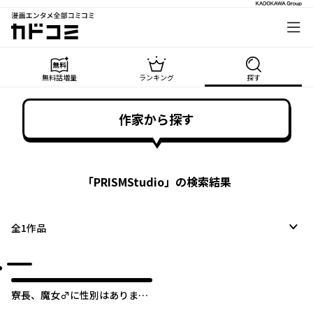
漫画エンタメ全部コミコミ
カドコミ
無料話増量
ランキング
探す
作家から探す
「
PRISMStudio
」の検索結果
全
1
作品
寮長、魔女♂に性別はありませ
ん！【タテスク】