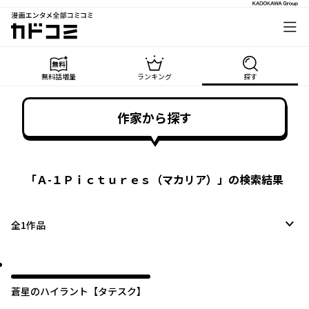
漫画エンタメ全部コミコミ
カドコミ
無料話増量
ランキング
探す
作家から探す
「
Ａ-１Ｐｉｃｔｕｒｅｓ（マカリア）
」の検索結果
全
1
作品
蒼星のハイラント【タテスク】