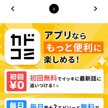
1
前のページへ
ページ
へ
次のペ