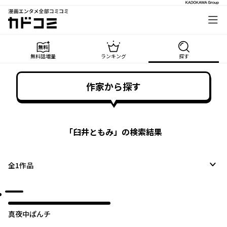
漫画エンタメ全部コミコミ
カドコミ
無料話増量
ランキング
探す
作家から探す
「
臼井ともみ
」の検索結果
全
1
作品
真夜中ぱんチ