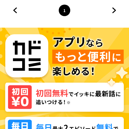
1
前のページへ
ページ
へ
次のペ