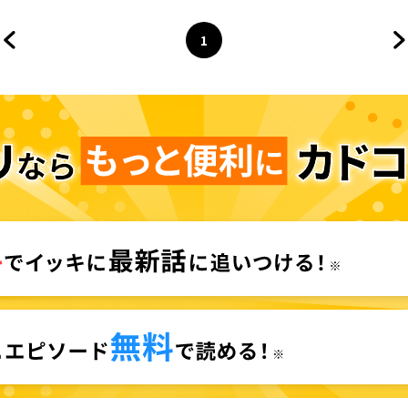
1
前のページへ
ページ
へ