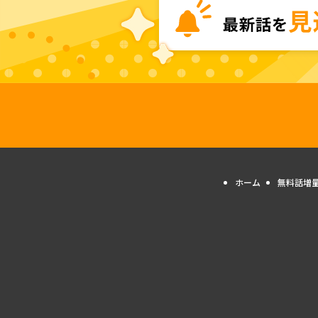
ホーム
無料話増