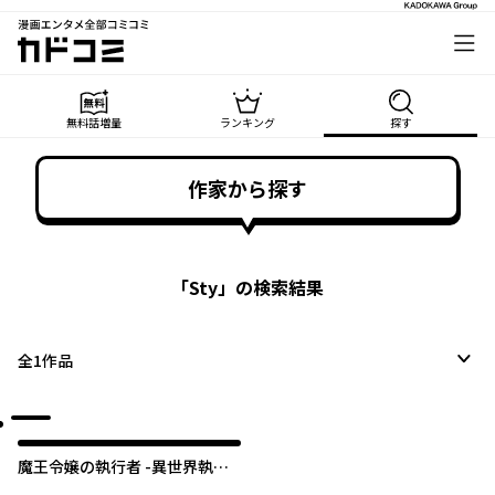
漫画エンタメ全部コミコミ
カドコミ
無料話増量
ランキング
探す
作家から探す
「
Sty
」の検索結果
全
1
作品
魔王令嬢の執行者 -異世界執事
は仰せのままに-