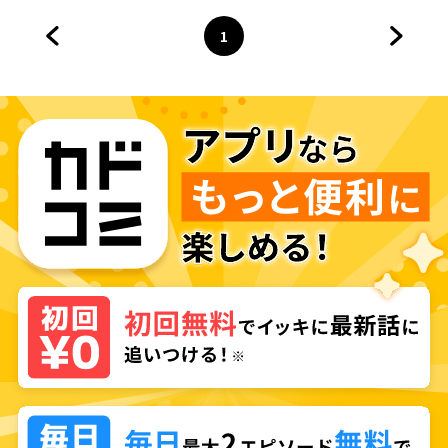
1
前のページへ
ページ
へ
次のペ