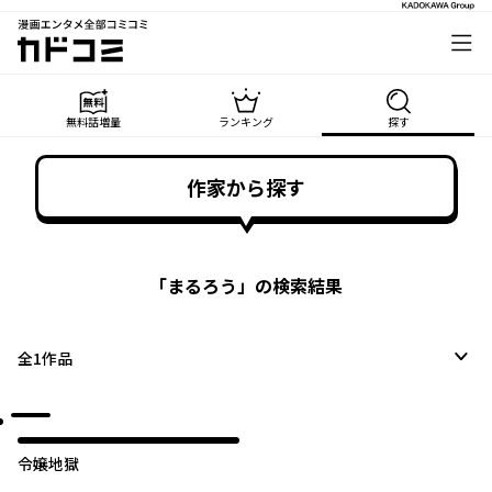
漫画エンタメ全部コミコミ
カドコミ
無料話増量
ランキング
探す
作家から探す
「
まるろう
」の検索結果
全
1
作品
令嬢地獄