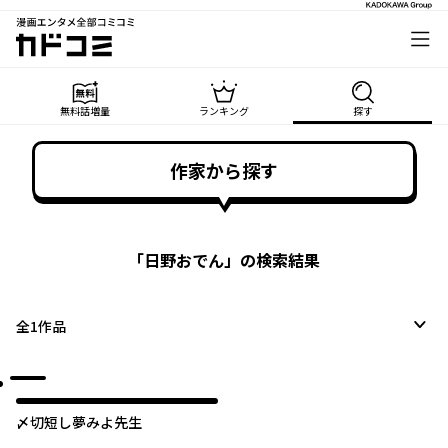
漫画エンタメ全部コミコミ
カドコミ
無料話増量
ランキング
探す
作家から探す
「
日野おでん
」の検索結果
全
1
作品
〆切短し夢みよ先生