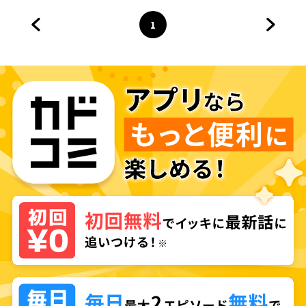
1
前のページへ
ページ
へ
次のペ