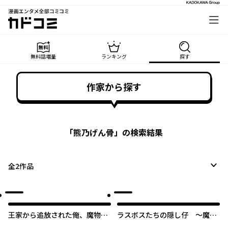
漫画エンタメ全部コミコミ
カドコミ
無料話増量
ランキング
探す
作家から探す
「
熊乃げん骨
」の検索結果
全
2
作品
王家から追放された俺、魔物は
ラスボスたちの隠し仔 ～魔王
びこる森で超速レベルアップし
城に転生した元社畜プログラマ