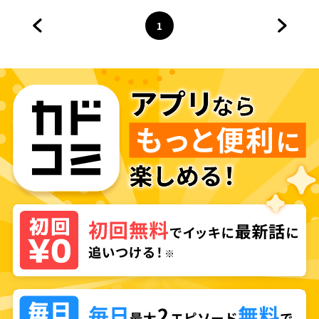
ます ～最弱スキルと馬鹿にされ
ーは自由気ままに『魔導言語
た『鑑定』の正体は、全てを見
《マジックコード》』を開発す
1
通す『神の目』でした～
る～
前のページへ
ページ
へ
次のペ