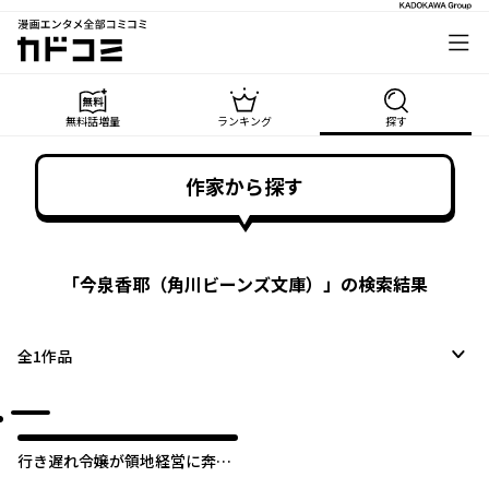
漫画エンタメ全部コミコミ
カドコミ
無料話増量
ランキング
探す
作家から探す
「
今泉香耶（角川ビーンズ文庫）
」の検索結果
全
1
作品
行き遅れ令嬢が領地経営に奔走
していたら立て直し公に愛され