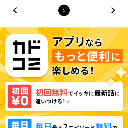
ました
1
前のページへ
ページ
へ
次のペ