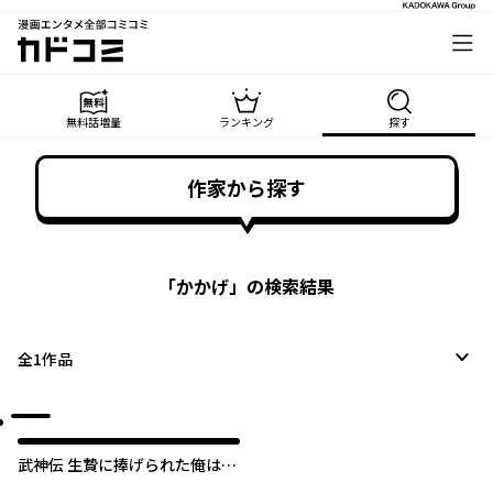
漫画エンタメ全部コミコミ
カドコミ
無料話増量
ランキング
探す
作家から探す
「
かかげ
」の検索結果
全
1
作品
武神伝 生贄に捧げられた俺は、
神に拾われ武を極める