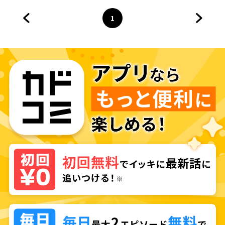
1
前のページへ
ページ
へ
次のペ