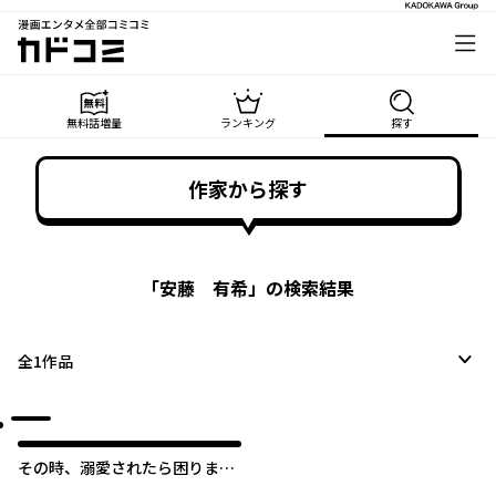
漫画エンタメ全部コミコミ
カドコミ
無料話増量
ランキング
探す
作家から探す
「
安藤 有希
」の検索結果
全
1
作品
その時、溺愛されたら困りま
す。