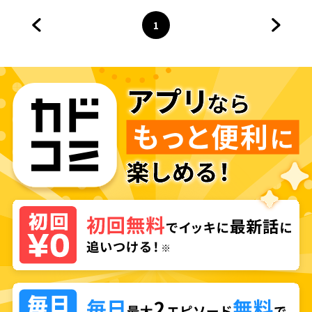
1
前のページへ
ページ
へ
次のペ