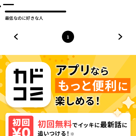
最低なのに好きな人
1
前のページへ
ページ
へ
次のペ