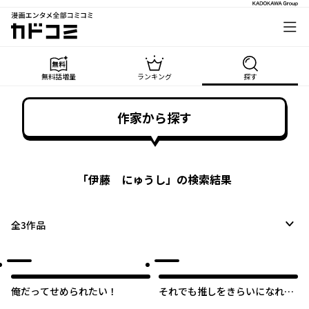
漫画エンタメ全部コミコミ
カドコミ
無料話増量
ランキング
探す
作家から探す
「
伊藤 にゅうし
」の検索結果
全
3
作品
俺だってせめられたい！
それでも推しをきらいになれな
い