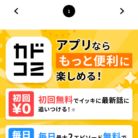
を依頼され異世界転生！～
1
前のページへ
ページ
へ
次のペ