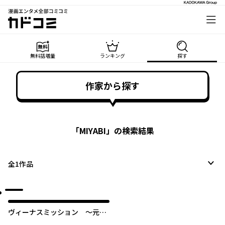
漫画エンタメ全部コミコミ
カドコミ
無料話増量
ランキング
探す
作家から探す
「
MIYABI
」の検索結果
全
1
作品
ヴィーナスミッション ～元殺
し屋で傭兵の中年、勇者の暗殺