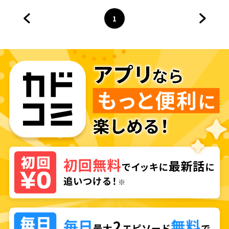
1
前のページへ
ページ
へ
次のペ