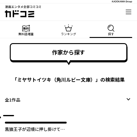
漫画エンタメ全部コミコミ
カドコミ
無料話増量
ランキング
探す
作家から探す
「
ミヤサトイツキ（角川ルビー文庫）
」の検索結果
全
1
作品
黒狼王子が辺境に押し掛けてき
ました