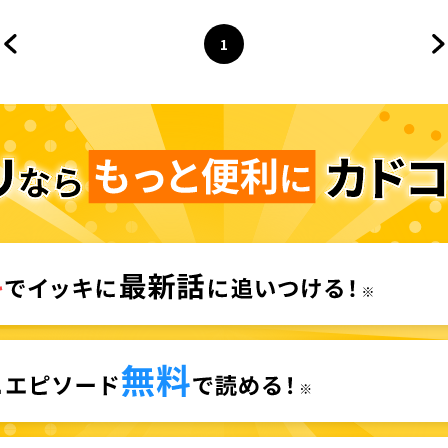
王子～
1
前のページへ
ページ
へ