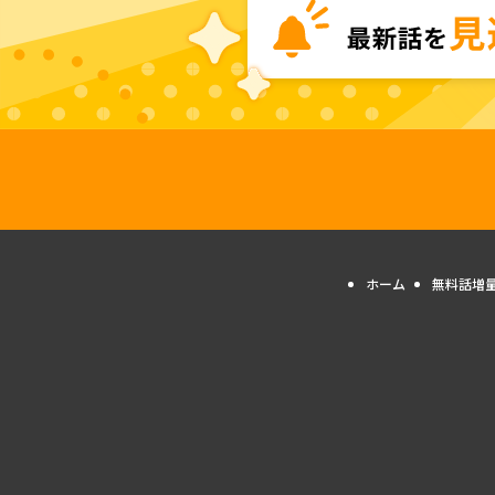
ホーム
無料話増