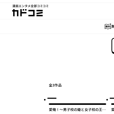
漫画エンタメ全部コミコミ
カドコミ
全
3
作品
愛俺！～男子校の姫と女子校の王子