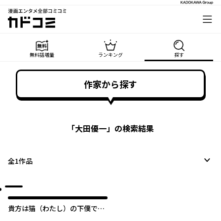
漫画エンタメ全部コミコミ
カドコミ
無料話増量
ランキング
探す
作家から探す
「
大田優一
」の検索結果
全
1
作品
貴方は猫（わたし）の下僕です
～ねことげぼくのヒミツなカン