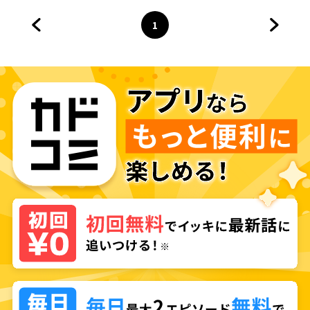
ケイ～
1
前のページへ
ページ
へ
次のペ