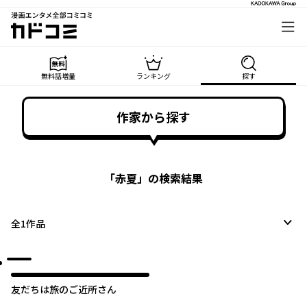
漫画エンタメ全部コミコミ
カドコミ
無料話増量
ランキング
探す
作家から探す
「
赤夏
」の検索結果
全
1
作品
友だちは旅のご近所さん