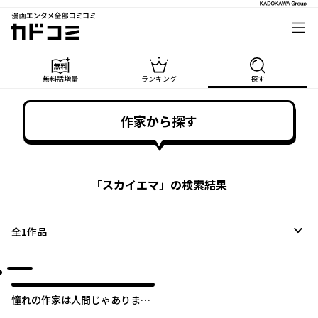
漫画エンタメ全部コミコミ
カドコミ
無料話増量
ランキング
探す
作家から探す
「
スカイエマ
」の検索結果
全
1
作品
憧れの作家は人間じゃありませ
んでした