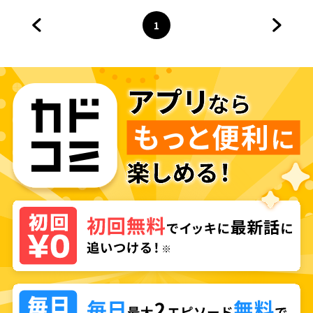
1
前のページへ
ページ
へ
次のペ