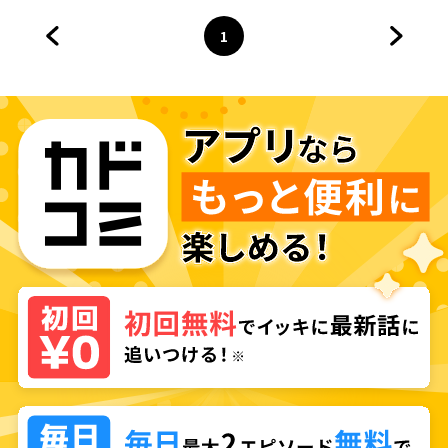
置き去りにされました
1
前のページへ
ページ
へ
次のペ