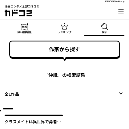
漫画エンタメ全部コミコミ
カドコミ
無料話増量
ランキング
探す
作家から探す
「
仲紙
」の検索結果
全
1
作品
クラスメイトは異世界で勇者に
なったけど、俺だけ現代日本に