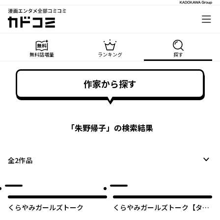
漫画エンタメ全部コミコミ
カドコミ
無料話増量
ランキング
探す
作家から探す
「
朱野帰子
」の検索結果
全
2
作品
くらやみガールズトーク
くらやみガールズトーク【タテ
スク】