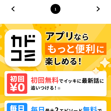
1
前のページへ
ページ
へ
次のペ