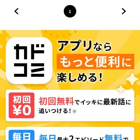
1
前のページへ
ページ
へ
次のペ