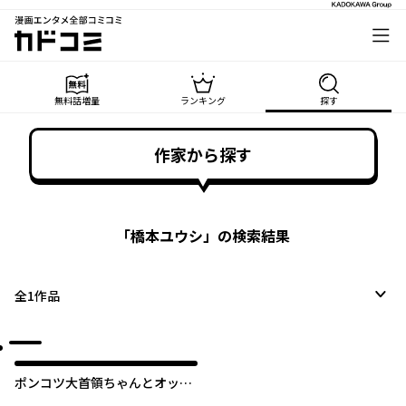
漫画エンタメ全部コミコミ
カドコミ
無料話増量
ランキング
探す
作家から探す
「
橋本ユウシ
」の検索結果
全
1
作品
ポンコツ大首領ちゃんとオッサ
ン戦闘員さん。