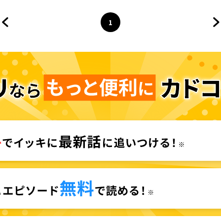
1
前のページへ
ページ
へ