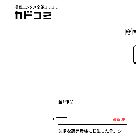
漫画エンタメ全部コミコミ
カドコミ
全
1
作品
最新UP!
最新UP!
怠惰な悪辱貴族に転生した俺、シナ