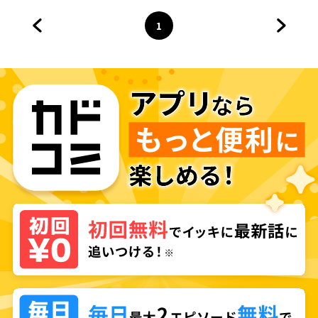
1
前のページへ
ページ
へ
次のペ