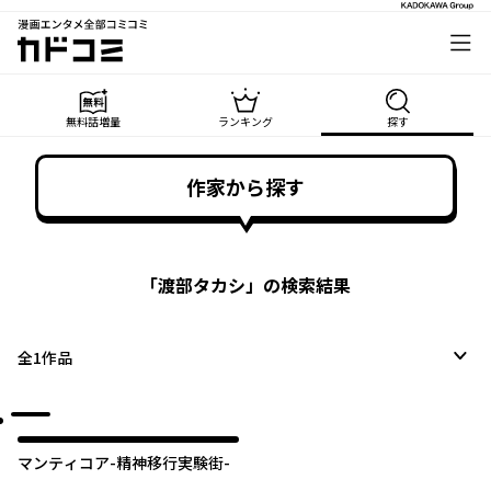
漫画エンタメ全部コミコミ
カドコミ
無料話増量
ランキング
探す
作家から探す
「
渡部タカシ
」の検索結果
全
1
作品
オリジナル
マンティコア-精神移行実験街-