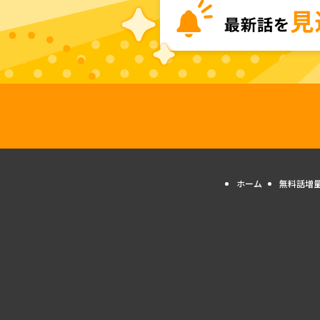
ホーム
無料話増