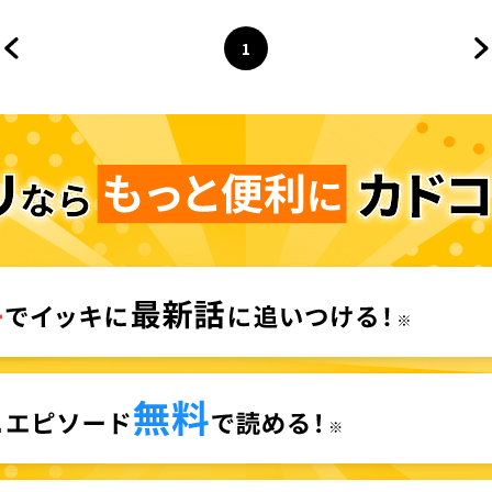
1
前のページへ
ページ
へ