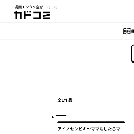
漫画エンタメ全部コミコミ
カドコミ
全
1
作品
アイノセンビキ～ママ活したらママ