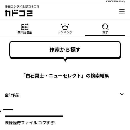
漫画エンタメ全部コミコミ
カドコミ
無料話増量
ランキング
探す
作家から探す
「
白石晃士・ニューセレクト
」の検索結果
全
1
作品
戦慄怪奇ファイル コワすぎ!