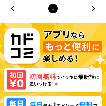
1
前のページへ
ページ
へ
次のペ