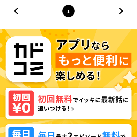
きる良い嫁なんだが？
1
前のページへ
ページ
へ
次のペ