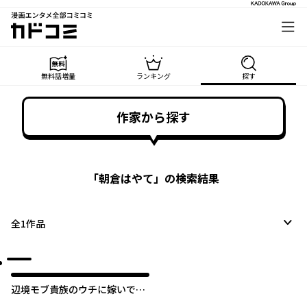
漫画エンタメ全部コミコミ
カドコミ
無料話増量
ランキング
探す
作家から探す
「
朝倉はやて
」の検索結果
全
1
作品
辺境モブ貴族のウチに嫁いでき
た悪役令嬢が、めちゃくちゃで