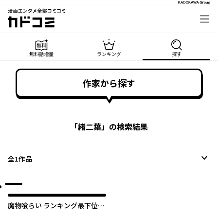
漫画エンタメ全部コミコミ
カドコミ
無料話増量
ランキング
探す
作家から探す
「
緒二葉
」の検索結果
全
1
作品
魔物喰らい ランキング最下位の
冒険者は魔物の力で最強へ