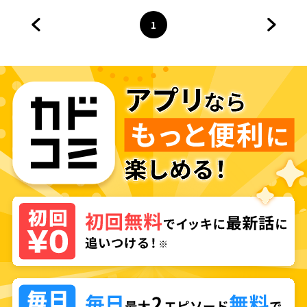
1
前のページへ
ページ
へ
次のペ