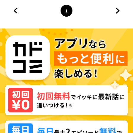
1
前のページへ
ページ
へ
次のペ