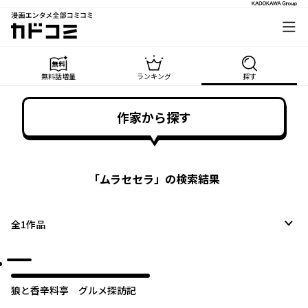
漫画エンタメ全部コミコミ
カドコミ
無料話増量
ランキング
探す
作家から探す
「
ムラセセラ
」の検索結果
全
1
作品
狼と香辛料亭 グルメ探訪記