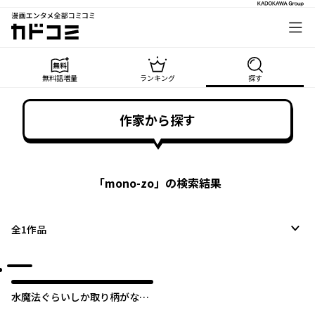
漫画エンタメ全部コミコミ
カドコミ
無料話増量
ランキング
探す
作家から探す
「
mono-zo
」の検索結果
全
1
作品
水魔法ぐらいしか取り柄がない
けど現代知識があれば充分だよ