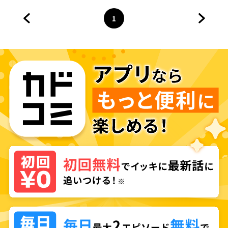
ね？
1
前のページへ
ページ
へ
次のペ