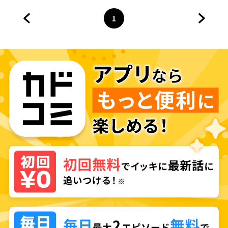
1
前のページへ
ページ
へ
次のペ