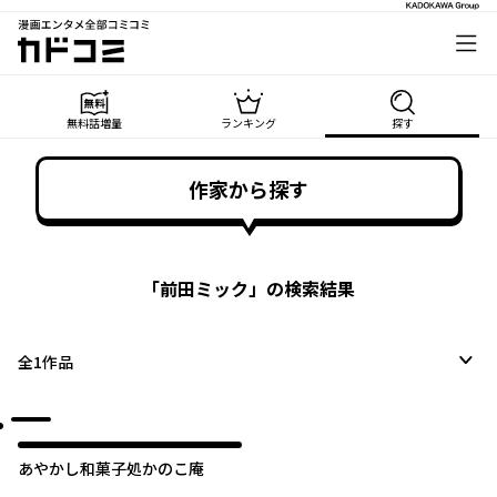
漫画エンタメ全部コミコミ
カドコミ
無料話増量
ランキング
探す
作家から探す
「
前田ミック
」の検索結果
全
1
作品
あやかし和菓子処かのこ庵