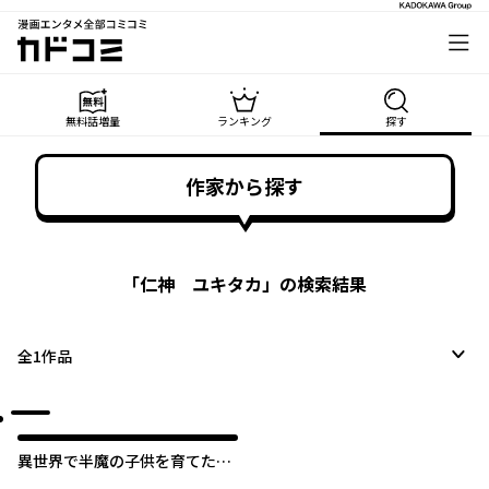
漫画エンタメ全部コミコミ
カドコミ
無料話増量
ランキング
探す
作家から探す
「
仁神 ユキタカ
」の検索結果
全
1
作品
異世界で半魔の子供を育てたら
ヤンデレに育った