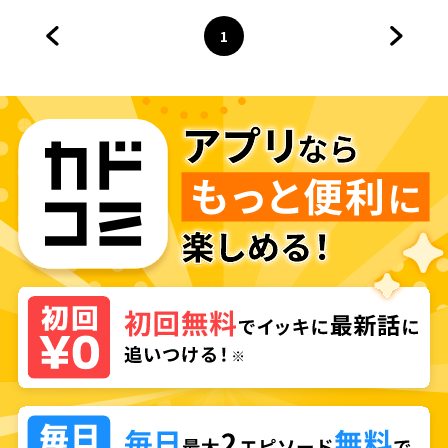
1
前のページへ
ページ
へ
次のペ