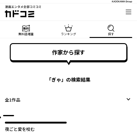
漫画エンタメ全部コミコミ
カドコミ
無料話増量
ランキング
探す
作家から探す
「
ぎゃ
」の検索結果
全
1
作品
夜ごと愛を咬む