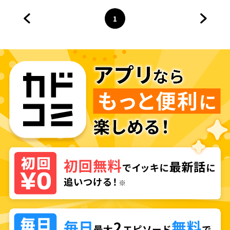
1
前のページへ
ページ
へ
次のペ