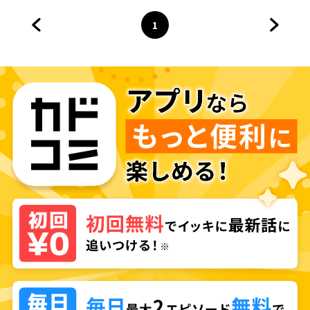
1
前のページへ
ページ
へ
次のペ