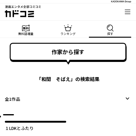
漫画エンタメ全部コミコミ
カドコミ
無料話増量
ランキング
探す
作家から探す
「
和間 そばえ
」の検索結果
全
1
作品
１LDKとふたり