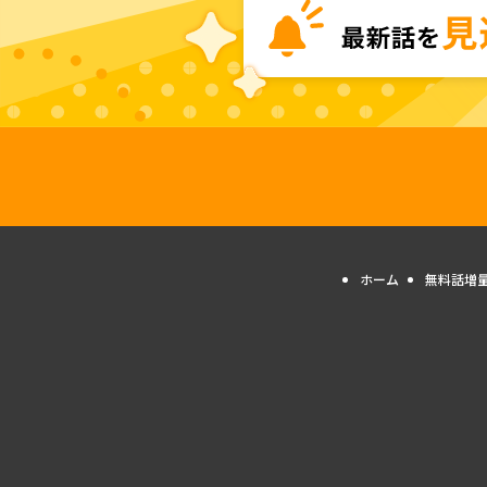
ホーム
無料話増