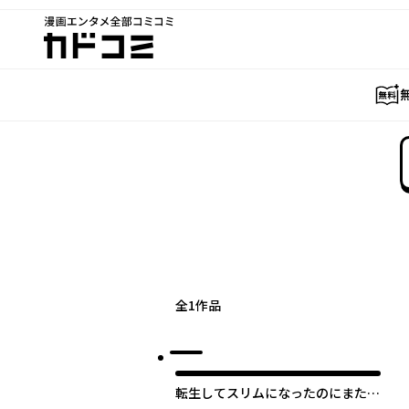
漫画エンタメ全部コミコミ
カドコミ
全
1
作品
転生してスリムになったのにまた太