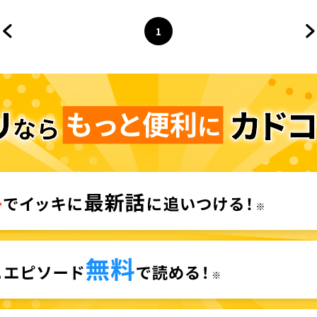
1
前のページへ
ページ
へ