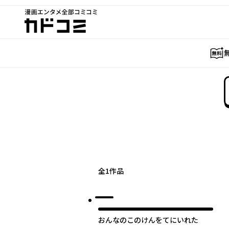
漫画エンタメ全部コミコミ
カドコミ
全
1
作品
おんなのこのけんをてにいれた