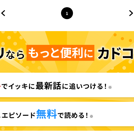
1
前のページへ
ページ
へ