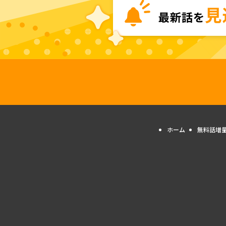
ホーム
無料話増