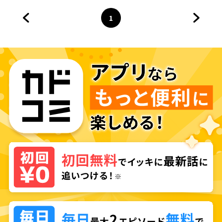
1
前のページへ
ページ
へ
次のペ