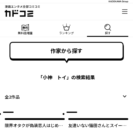
漫画エンタメ全部コミコミ
カドコミ
無料話増量
ランキング
探す
作家から探す
「
小神 トイ
」の検索結果
全
2
作品
限界オタクが偽装恋人はじめた
友達いない猫田さんとスイーツ
件
食べたい獄谷くん