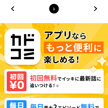
1
前のページへ
ページ
へ
次のペ