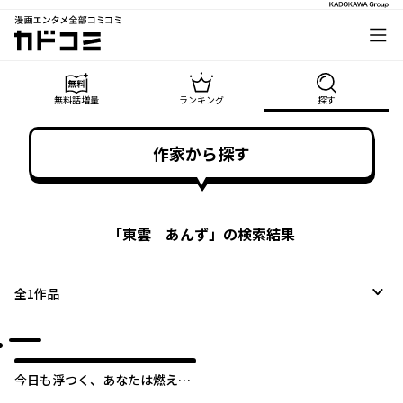
漫画エンタメ全部コミコミ
カドコミ
無料話増量
ランキング
探す
作家から探す
「
東雲 あんず
」の検索結果
全
1
作品
今日も浮つく、あなたは燃える
サレ妻が不倫現場に凸る話