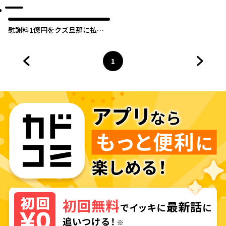
慰謝料1億円をクズ旦那に払わ
せる作戦
1
前のページへ
ページ
へ
次のペ