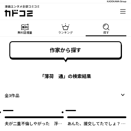
漫画エンタメ全部コミコミ
カドコミ
無料話増量
ランキング
探す
作家から探す
「
薄荷 通
」の検索結果
全
3
作品
夫が二重不倫しやがった 浮気
あんた、援交してたでしょ？ 黒
相手は親友２人
歴史を知る女