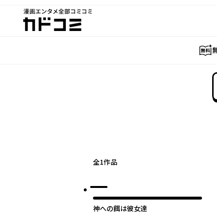
漫画エンタメ全部コミコミ
カドコミ
全
1
作品
神への餌は彼女達