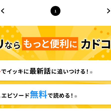
1
前のページへ
ページ
へ