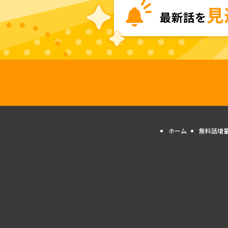
ホーム
無料話増