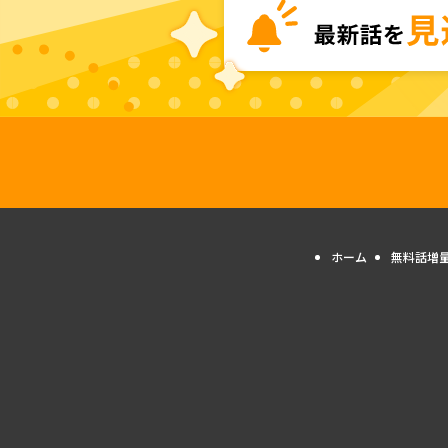
ホーム
無料話増