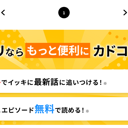
1
前のページへ
ページ
へ