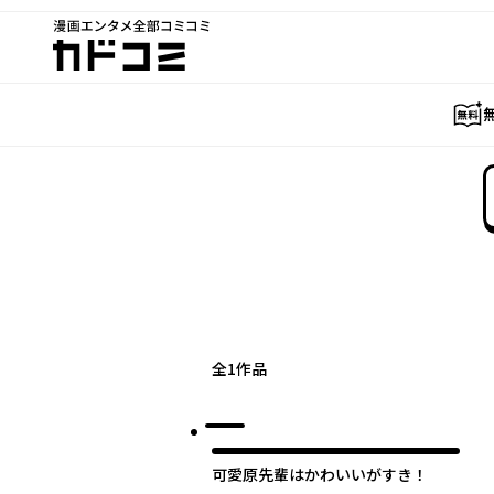
漫画エンタメ全部コミコミ
カドコミ
全
1
作品
可愛原先輩はかわいいがすき！