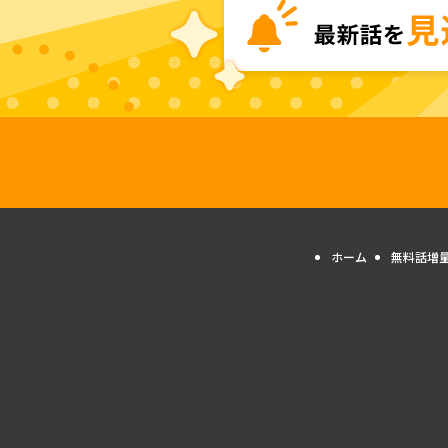
ホーム
無料話増