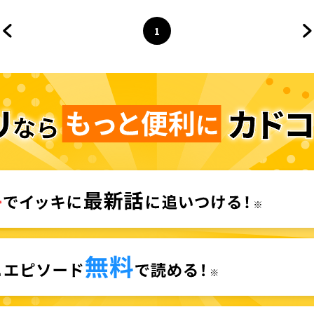
1
前のページへ
ページ
へ