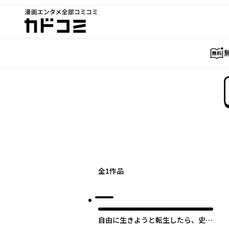
漫画エンタメ全部コミコミ
カドコミ
全
1
作品
自由に生きようと転生したら、史上