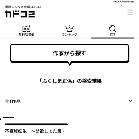
漫画エンタメ全部コミコミ
カドコミ
無料話増量
ランキング
探す
作家から探す
「
ふくしま正保
」の検索結果
全
1
作品
​不夜城転生 ～禁欲してた最強
勇者ですが、精なるスキルで悦