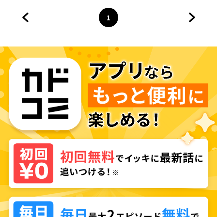
楽の都を無双します～
1
前のページへ
ページ
へ
次のペ