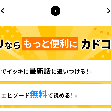
1
前のページへ
ページ
へ