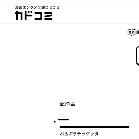
漫画エンタメ全部コミコミ
カドコミ
全
1
作品
ぷらぷらチッケッタ