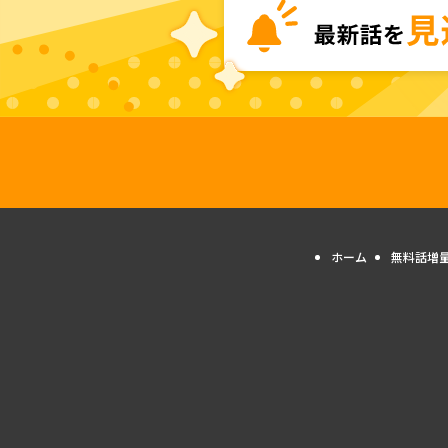
ホーム
無料話増