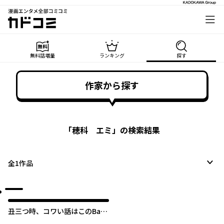
漫画エンタメ全部コミコミ
カドコミ
無料話増量
ランキング
探す
作家から探す
「
穂科 エミ
」の検索結果
全
1
作品
丑三つ時、コワい話はこのBar
で