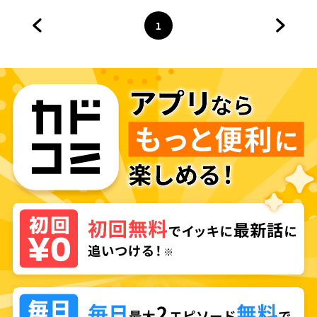
1
前のページへ
ページ
へ
次のペ