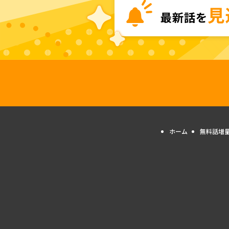
ホーム
無料話増