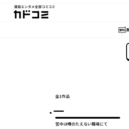
漫画エンタメ全部コミコミ
カドコミ
全
1
作品
宮中は噂のたえない職場にて